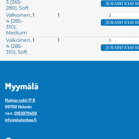
3 (265-
280), Soft
Valkoinen,
1
1
4 (285-
310),
Medium
Valkoinen,
1
1
4 (285-
310), Soft
Myymälä
Malmin raitti 17 B
00700 Helsinki
тел.
0103979400
info@skateshop.fi