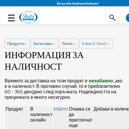
Varaa aika luistinsovitukseen!
Продукти
‪»
Аксесоари
‪»
Ленти
‪»
Edea E-Shell
‪»
ИНФОРМАЦИЯ ЗА
НАЛИЧНОСТ
Времето за доставка на този продукт е
незабавно
,ако
е в наличност. В противен случай, то е приблизително
60 - 365 ден(дни)
след поръчката. Надеждността на
преценката е много несигурно.
Продукт
В
Malmi
Очаква се
Добави в количк
наличност
да
онлайн
пристигнат
още