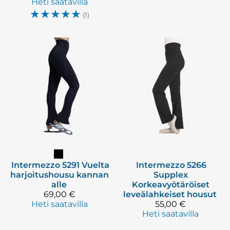
Heti saatavilla
☆
☆
☆
☆
☆
(1)
Intermezzo
5291 Vuelta
Intermezzo
5266
harjoitushousu kannan
Supplex
alle
Korkeavyötäröiset
69,00 €
leveälahkeiset housut
Heti saatavilla
55,00 €
Heti saatavilla