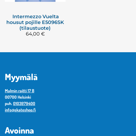
Intermezzo
Vuelta
housut pojille E5096SK
(tilaustuote)
64,00 €
Myymälä
Malmin raitti 17 B
00700 Helsinki
puh.
0103979400
info@skateshop.fi
Avoinna