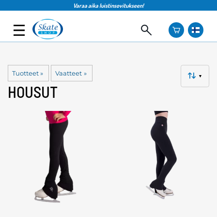
Varaa aika luistinsovitukseen!
Tuotteet
‪»
Vaatteet
‪»
▼
HOUSUT