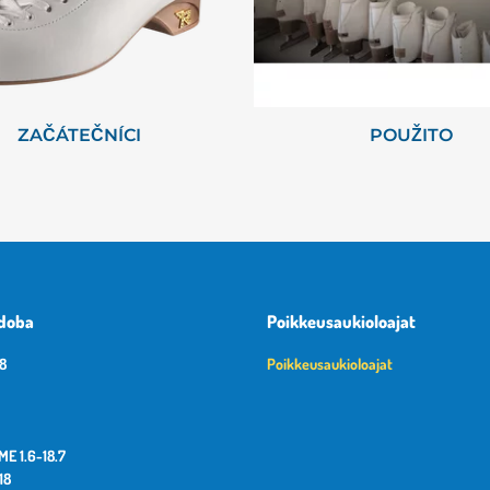
ZAČÁTEČNÍCI
POUŽITO
 doba
Poikkeusaukioloajat
18
Poikkeusaukioloajat
E 1.6-18.7
18