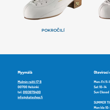
POKROČILÍ
Myymälä
Otevírací
Malmin raitti 17 B
Mon-Fri 11-
00700 Helsinki
Sat 10–14
tel.
0103979400
Sun Closed
info@skateshop.fi
SUMMER TIM
Mon klo 10-