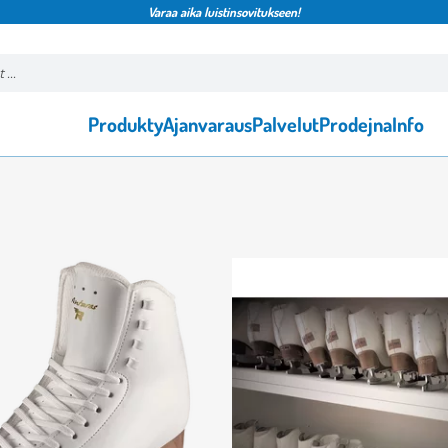
Varaa aika luistinsovitukseen!
Produkty
Ajanvaraus
Palvelut
Prodejna
Info