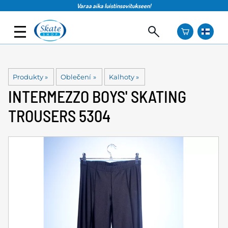
Varaa aika luistinsovitukseen!
Produkty
‪»
Oblečení
‪»
Kalhoty
‪»
INTERMEZZO
BOYS' SKATING
TROUSERS 5304