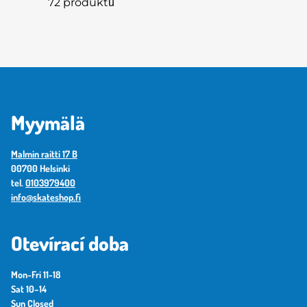
72 produktů
Myymälä
Malmin raitti 17 B
00700 Helsinki
tel.
0103979400
info@skateshop.fi
Otevírací doba
Mon-Fri 11-18
Sat 10–14
Sun Closed