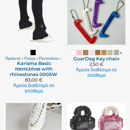
»
Προϊόντα
‪»
Ρούχα
‪»
Παντελόνια
‪»
GuarDog
Key chain
Karisma
Basic
2,50 €
παντελόνια with
Άμεσα διαθέσιμο σε
rhinestones 000SW
απόθεμα
83,00 €
Άμεσα διαθέσιμο σε
απόθεμα