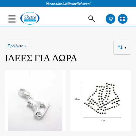
Varaa aika luistinsovitukseen!
Προϊόντα
‪»
▼
ΙΔΈΕΣ ΓΙΑ ΔΏΡΑ