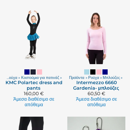
τα
‪»
Ρούχα
‪»
Κοστούμια για πατινάζ
‪»
Προϊόντα
‪»
Ρούχα
‪»
Μπλούζες
‪»
KMC
Polartec dress and
Intermezzo
6660
pants
Gardenia- μπλούζες
160,00 €
60,50 €
Άμεσα διαθέσιμο σε
Άμεσα διαθέσιμο σε
απόθεμα
απόθεμα