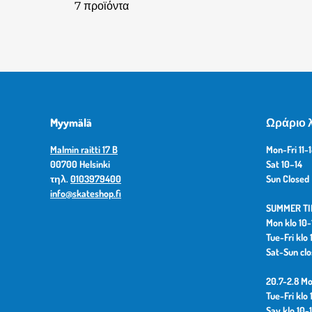
7 προϊόντα
Myymälä
Ωράριο λ
Malmin raitti 17 B
Mon-Fri 11-
00700 Helsinki
Sat 10–14
τηλ.
0103979400
Sun Closed
info@skateshop.fi
SUMMER TIM
Mon klo 10-
Tue-Fri klo 
Sat-Sun cl
20.7-2.8 Mo
Tue-Fri klo 
Say klo 10-