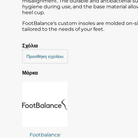
misalignment. The durable and antibacterial s
hygiene during use, and the base material allow
heel cup.
FootBalance's custom insoles are molded on-site
tailored to the needs of your feet.
Σχόλια
Προσθήκη σχολίου
Μάρκα
Footbalance