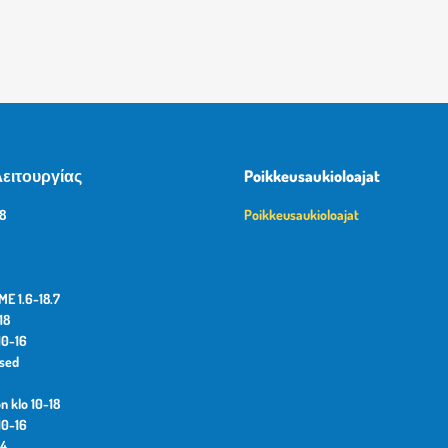
ειτουργίας
Poikkeusaukioloajat
18
Poikkeusaukioloajat
E 1.6-18.7
18
10-16
osed
n klo 10-18
10-16
14