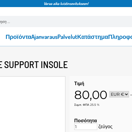
Varaa aika luistinsovitukseen!
Προϊόντα
Ajanvaraus
Palvelut
Κατάστημα
Πληροφο
 SUPPORT INSOLE
Τιμή
80,00
Συμπ. ΦΠΑ 25.5 %
Ποσότητα
ζεύγος