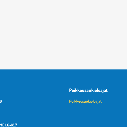
Poikkeusaukioloajat
18
Poikkeusaukioloajat
E 1.6-18.7