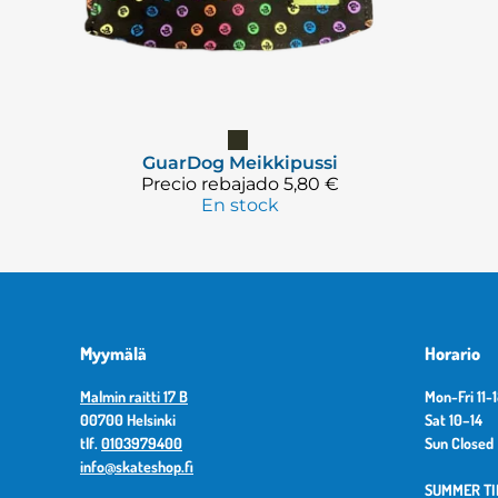
GuarDog
Meikkipussi
Precio rebajado
5,80 €
En stock
Myymälä
Horario
Malmin raitti 17 B
Mon-Fri 11-
00700 Helsinki
Sat 10–14
tlf.
0103979400
Sun Closed
info@skateshop.fi
SUMMER TIM