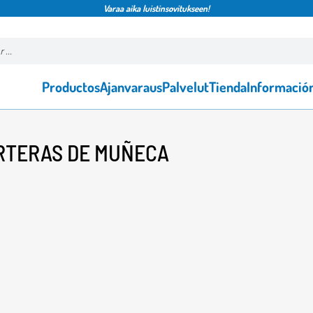
Varaa aika luistinsovitukseen!
Productos
Ajanvaraus
Palvelut
Tienda
Informació
ARTERAS DE MUÑECA