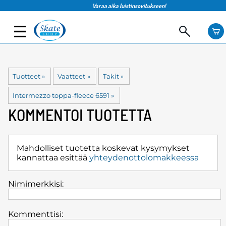
Varaa aika luistinsovitukseen!
Tuotteet
‪»
Vaatteet
‪»
Takit
‪»
Intermezzo toppa-fleece 6591
‪»
KOMMENTOI TUOTETTA
Mahdolliset tuotetta koskevat kysymykset
kannattaa esittää
yhteydenottolomakkeessa
Nimimerkkisi:
Kommenttisi: