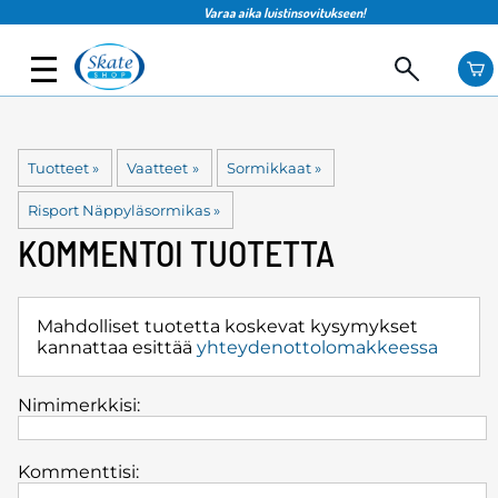
Varaa aika luistinsovitukseen!
Tuotteet
‪»
Vaatteet
‪»
Sormikkaat
‪»
Risport Näppyläsormikas
‪»
KOMMENTOI TUOTETTA
Mahdolliset tuotetta koskevat kysymykset
kannattaa esittää
yhteydenottolomakkeessa
Nimimerkkisi:
Kommenttisi: