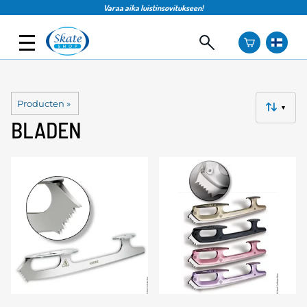
Varaa aika luistinsovitukseen!
Producten
‪»
▼
BLADEN