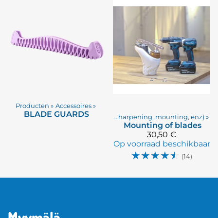
Producten
‪»
Accessoires
‪»
BLADE GUARDS
Producten
‪»
Dienstverlening (sharpening, mounting, enz)
‪»
Mounting of blades
30,50 €
Op voorraad beschikbaar
☆
☆
☆
☆
☆
(14)
Myymälä