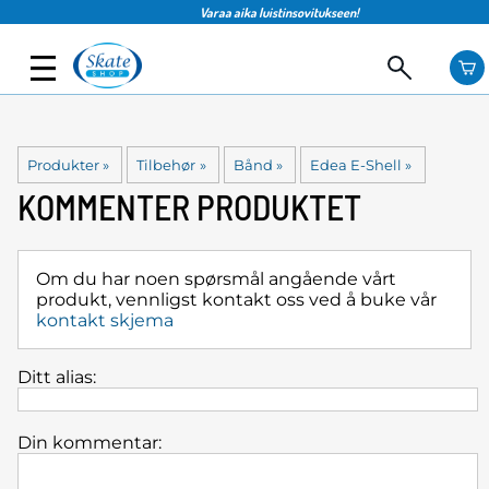
Varaa aika luistinsovitukseen!
Produkter
‪»
Tilbehør
‪»
Bånd
‪»
Edea E-Shell
‪»
KOMMENTER PRODUKTET
Om du har noen spørsmål angående vårt
produkt, vennligst kontakt oss ved å buke vår
kontakt skjema
Ditt alias:
Din kommentar: