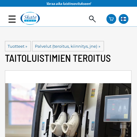
Varaa aika luistinsovitukseen!
Tuotteet
‪»
Palvelut (teroitus, kiinnitys, jne)
‪»
TAITOLUISTIMIEN TEROITUS