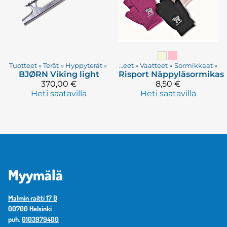
Tuotteet
‪»
Terät
‪»
Hyppyterät
‪»
Tuotteet
‪»
Vaatteet
‪»
Sormikkaat
‪»
BJØRN
Viking light
Risport
Näppyläsormikas
370,00 €
8,50 €
Heti saatavilla
Heti saatavilla
Myymälä
Malmin raitti 17 B
00700 Helsinki
puh.
0103979400