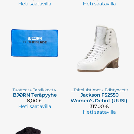
Heti saatavilla
Heti saatavilla
Tuotteet
‪»
Tarvikkeet
Tuotteet
‪»
‪»
Taitoluistimet
‪»
Edistyneet
‪»
BJØRN
Teräpyyhe
Jackson
FS2550
8,00 €
Women's Debut (UUSI)
Heti saatavilla
317,00 €
Heti saatavilla