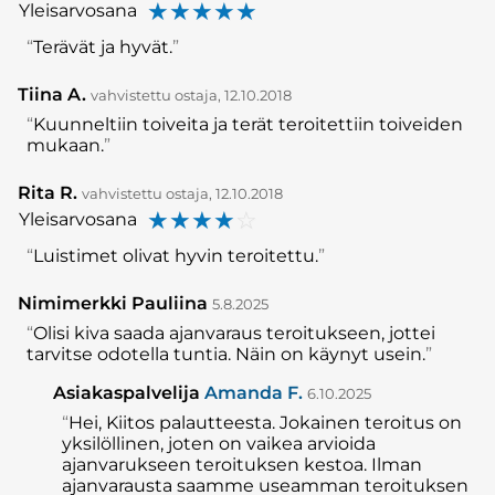
☆
☆
☆
☆
☆
Yleisarvosana
Terävät ja hyvät.
Tiina A.
vahvistettu ostaja, 12.10.2018
Kuunneltiin toiveita ja terät teroitettiin toiveiden
mukaan.
Rita R.
vahvistettu ostaja, 12.10.2018
☆
☆
☆
☆
☆
Yleisarvosana
Luistimet olivat hyvin teroitettu.
Nimimerkki Pauliina
5.8.2025
Olisi kiva saada ajanvaraus teroitukseen, jottei
tarvitse odotella tuntia. Näin on käynyt usein.
Asiakaspalvelija
Amanda F.
6.10.2025
Hei, Kiitos palautteesta. Jokainen teroitus on
yksilöllinen, joten on vaikea arvioida
ajanvarukseen teroituksen kestoa. Ilman
ajanvarausta saamme useamman teroituksen