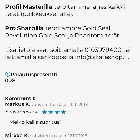
Profil Masterilla
teroitamme lähes kaikki
terät (poikkeukset alla).
Pro Sharpilla
teroitamme Gold Seal,
Revolution Gold Seal ja Phantom-terät.
Lisätietoja saat soittamalla 0103979400 tai
laittamalla sähköpostia info@skateshop.fi.
Palautusprosentti
0.28
Kommentit
Markus K.
vahvistettu ostaja, 10.11.2018
☆
☆
☆
☆
☆
Yleisarvosana
Melko kallis suoritus
Mirkka K.
vahvistettu ostaja, 12.10.2018