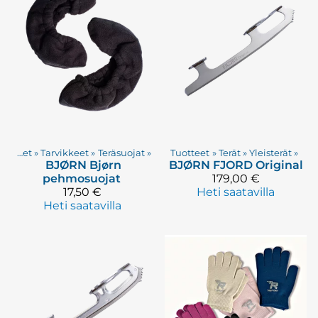
Tuotteet
‪»
Tarvikkeet
‪»
Teräsuojat
‪»
Tuotteet
‪»
Terät
‪»
Yleisterät
‪»
BJØRN
Bjørn
BJØRN
FJORD Original
pehmosuojat
179,00 €
17,50 €
Heti saatavilla
Heti saatavilla