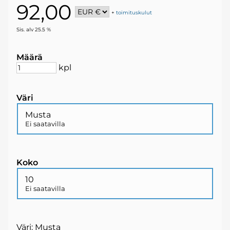
92,00
+
toimituskulut
Sis. alv 25.5 %
Määrä
kpl
Väri
Musta
Ei saatavilla
Koko
10
Ei saatavilla
Väri: Musta