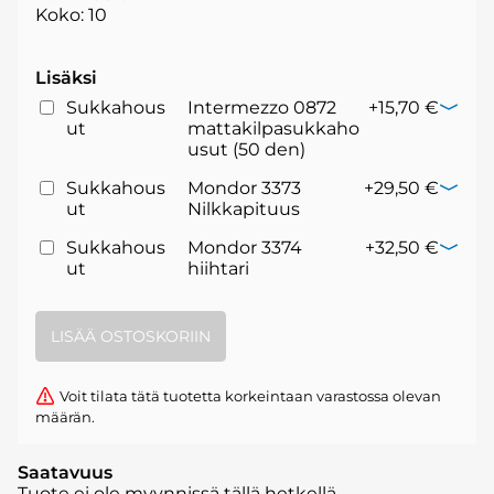
Koko: 10
Lisäksi
Sukkahous
Intermezzo 0872
+15,70 €
ut
mattakilpasukkaho
usut (50 den)
Sukkahous
Mondor 3373
+29,50 €
ut
Nilkkapituus
Sukkahous
Mondor 3374
+32,50 €
ut
hiihtari
Voit tilata tätä tuotetta korkeintaan varastossa olevan
määrän.
Saatavuus
Tuote ei ole myynnissä tällä hetkellä.