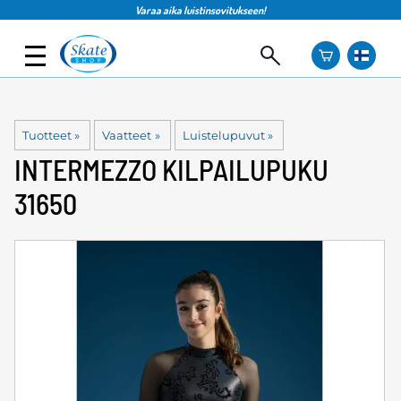
Varaa aika luistinsovitukseen!
Tuotteet
‪»
Vaatteet
‪»
Luistelupuvut
‪»
INTERMEZZO
KILPAILUPUKU
31650