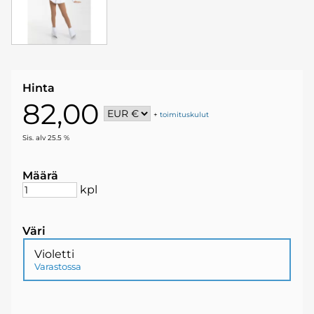
Hinta
82,00
+
toimituskulut
Sis. alv 25.5 %
Määrä
kpl
Väri
Violetti
Varastossa