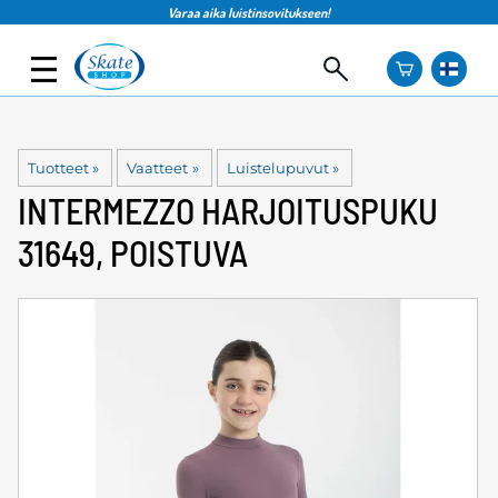
Varaa aika luistinsovitukseen!
Tuotteet
‪»
Vaatteet
‪»
Luistelupuvut
‪»
INTERMEZZO
HARJOITUSPUKU
31649, POISTUVA