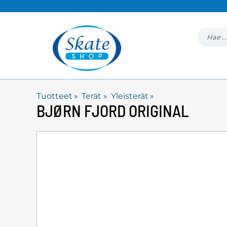
Tuotteet
‪»
Terät
‪»
Yleisterät
‪»
BJØRN
FJORD ORIGINAL