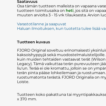
Saatavuus
Osa tämän tuotteen malleista on vapaana va
tuotteen toimitusaika on
heti
, jos sitä on vap
muuten arviolta
3 - 15 vrk
tilauksesta. Arvion lu
Varastotilanne ja saapuvat
Haluan ilmoituksen, kun tuotetta tulee lisää v
Tuotteen kuvaus
FJORD Original soveltuu erinomaisesti yksinluiste
kaksoishyppyjä sekä muodostelmaluistelijoille
kuin muiden tehtaiden vastaavat terät (Wilson
Legacy). Tämä vaikuttaa terän purevuuteen j
liu'un. Terää ei ole kromattu, jolloin se on ympä
terän pinta pääse lohkeilemaan ja ruostumaan. T
ruostumatonta terästä. FJORD Originalia on m
Loiste.
Tuotteen koko pakattuna tai myyntipakkauksen
x 370 mm.