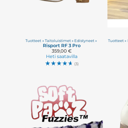
Tuotteet
‪»
Taitoluistimet
‪»
Edistyneet
‪»
Tuotteet
‪»
Risport
RF 3 Pro
359,00 €
Heti saatavilla
☆
☆
☆
☆
☆
(3)