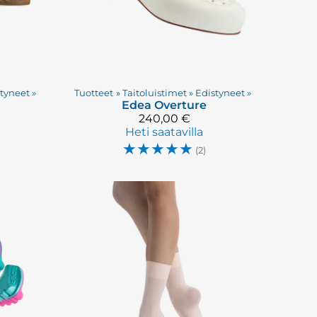
styneet
‪»
Tuotteet
‪»
Taitoluistimet
‪»
Edistyneet
‪»
Edea
Overture
240,00 €
Heti saatavilla
☆
☆
☆
☆
☆
(2)