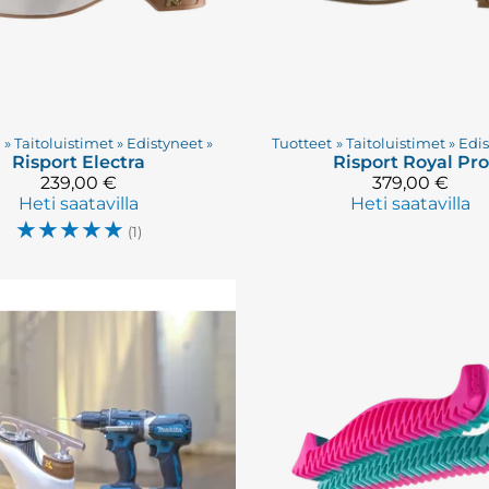
t
‪»
Taitoluistimet
‪»
Edistyneet
‪»
Tuotteet
‪»
Taitoluistimet
‪»
Edi
Risport
Electra
Risport
Royal Pro
239,00 €
379,00 €
Heti saatavilla
Heti saatavilla
☆
☆
☆
☆
☆
(1)