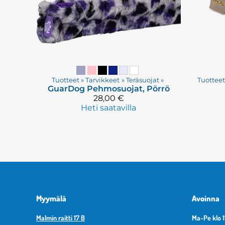
Tuotteet
‪»
Tarvikkeet
‪»
Teräsuojat
‪»
Tuottee
GuarDog
Pehmosuojat, Pörrö
28,00 €
Heti saatavilla
Myymälä
Avoinna
Malmin raitti 17 B
Ma-Pe klo 1