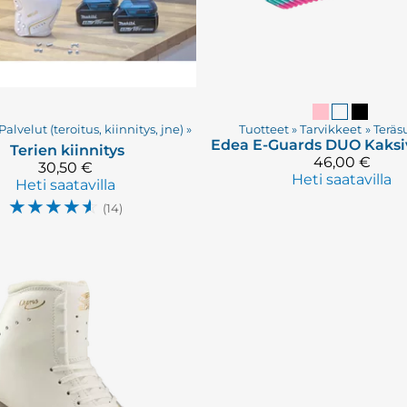
Palvelut (teroitus, kiinnitys, jne)
‪»
Tuotteet
‪»
Tarvikkeet
‪»
Teräs
Edea
Terien kiinnitys
46,00 €
30,50 €
Heti saatavilla
Heti saatavilla
☆
☆
☆
☆
☆
(14)