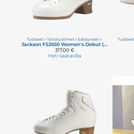
Tuotteet
‪»
Taitoluistimet
‪»
Edistyneet
‪»
Tuottee
Jackson
FS2550 Women's Debut (UUSI)
317,00 €
Heti saatavilla