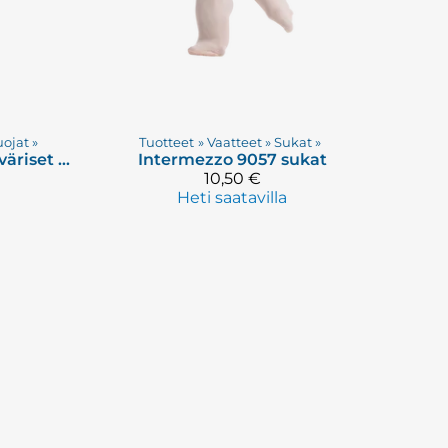
uojat
‪»
Tuotteet
‪»
Vaatteet
‪»
Sukat
‪»
E-Guards DUO Kaksiväriset Teräsuojat
Intermezzo
9057 sukat
10,50 €
Heti saatavilla