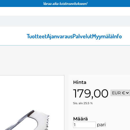
Varaa aika luistinsovitukseen!
Tuotteet
Ajanvaraus
Palvelut
Myymälä
Info
Hinta
179,00
Sis. alv 25.5 %
Määrä
pari