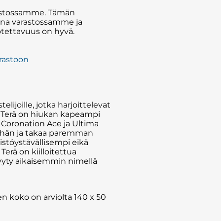
rastossamme. Tämän
aana varastossamme ja
otettavuus on hyvä.
arastoon
lijoille, jotka harjoittelevat
. Terä on hiukan kapeampi
 Coronation Ace ja Ultima
äähän ja takaa paremman
ristöystävällisempi eikä
erä on kiilloitettua
yyty aikaisemmin nimellä
 koko on arviolta 140 x 50