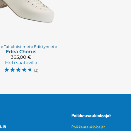
t
‪»
Taitoluistimet
‪»
Edistyneet
‪»
Edea
Chorus
365,00 €
Heti saatavilla
☆
☆
☆
☆
☆
(3)
Poikkeusaukioloajat
1-18
Poikkeusaukioloajat