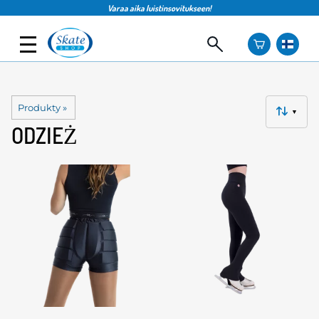
Varaa aika luistinsovitukseen!
Produkty
‪»
▼
ODZIEŻ