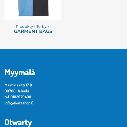
Produkty
‪»
Torby
‪»
GARMENT BAGS
Myymälä
Malmin raitti 17 B
00700 Helsinki
tel.
0103979400
info@skateshop.fi
Otwarty