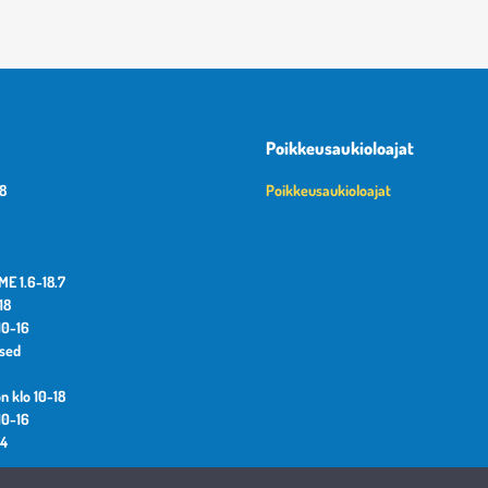
Poikkeusaukioloajat
18
Poikkeusaukioloajat
E 1.6-18.7
18
10-16
osed
n klo 10-18
10-16
14