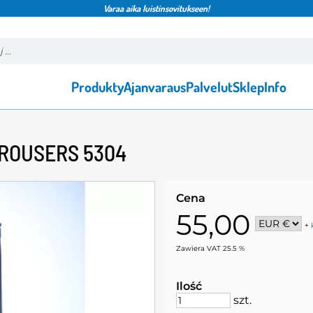
Varaa aika luistinsovitukseen!
Produkty
Ajanvaraus
Palvelut
Sklep
Info
TROUSERS 5304
Cena
55,00
+
Zawiera VAT 25.5 %
Ilość
szt.