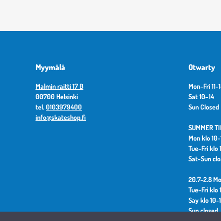
Myymälä
Otwarty
Malmin raitti 17 B
Mon-Fri 11-
00700 Helsinki
Sat 10–14
tel.
0103979400
Sun Closed
info@skateshop.fi
SUMMER TIM
Mon klo 10-
Tue-Fri klo 
Sat-Sun cl
20.7-2.8 Mo
Tue-Fri klo 
Say klo 10-
Sun closed