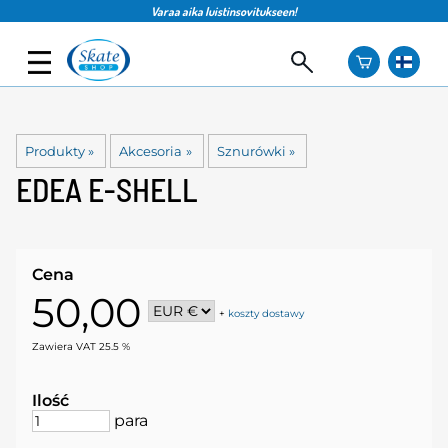
Varaa aika luistinsovitukseen!
Produkty
‪»
Akcesoria
‪»
Sznurówki
‪»
EDEA
E-SHELL
Cena
50,00
+
koszty dostawy
Zawiera VAT 25.5 %
Ilość
para