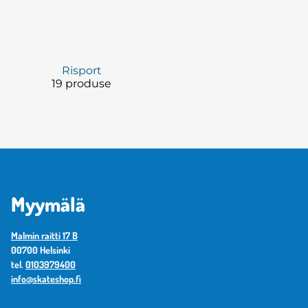
Risport
19 produse
Myymälä
Malmin raitti 17 B
00700 Helsinki
tel.
0103979400
info@skateshop.fi