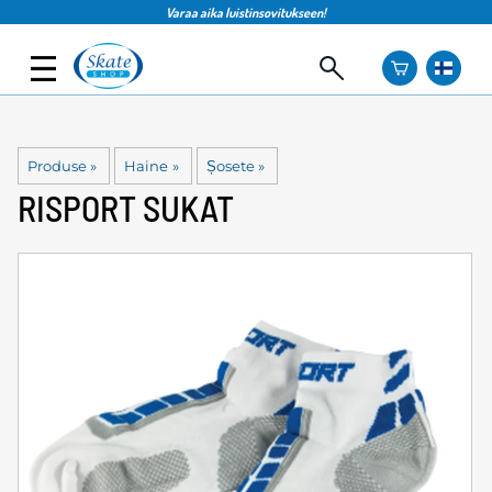
Varaa aika luistinsovitukseen!
Produse
‪»
Haine
‪»
Șosete
‪»
RISPORT
SUKAT