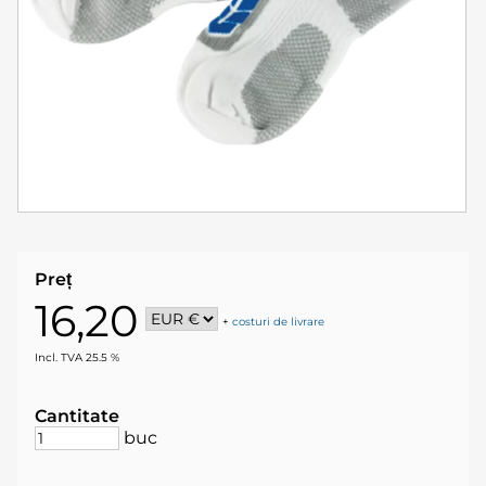
Preț
16,20
+
costuri de livrare
Incl. TVA 25.5 %
Cantitate
buc