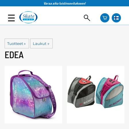
Varaa aika luistinsovitukseen!
Tuotteet
‪»
Laukut
‪»
EDEA