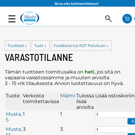
Varaa aika luistinsovitukseen!
Tuotteet
‪»
Tuet
‪»
Footbalance KS7 Polvituki
‪»
VARASTOTILANNE
Tämän tuotteen toimitusaika on
heti
, jos sitä on
vapaana varastossamme ja muuten arviolta
3 - 15 vrk
tilauksesta. Arvion luotettavuus on hyvä.
Tuote
Verkosta
Malmi
Tulossa
Lisää ostoskoriin
toimitettavissa
lisää
arviolta
Musta,
1
1
S
Musta,
3
3
M