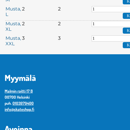
Musta,
2
2
L
Musta,
2
2
XL
Musta,
3
3
XXL
Myymälä
Malmin raitti 17 B
00700 Helsinki
puh.
0103979400
info@skateshop.fi
Avoinna