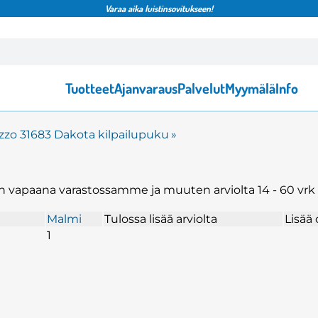
Varaa aika luistinsovitukseen!
Tuotteet
Ajanvaraus
Palvelut
Myymälä
Info
zzo 31683 Dakota kilpailupuku
‪»
ä on vapaana varastossamme ja muuten arviolta
14 - 60 vrk
Malmi
Tulossa lisää arviolta
Lisää 
1