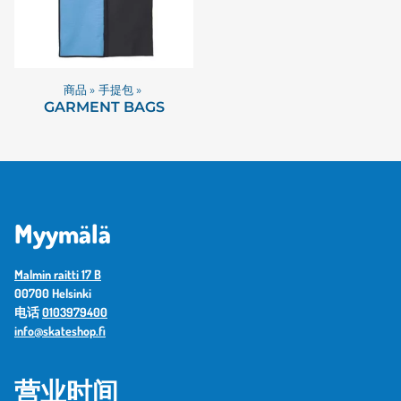
商品
‪»
手提包
‪»
GARMENT BAGS
Myymälä
Malmin raitti 17 B
00700 Helsinki
电话
0103979400
info@skateshop.fi
营业时间