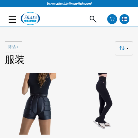
Varaa aika luistinsovitukseen!
商品
‪»
▼
服装