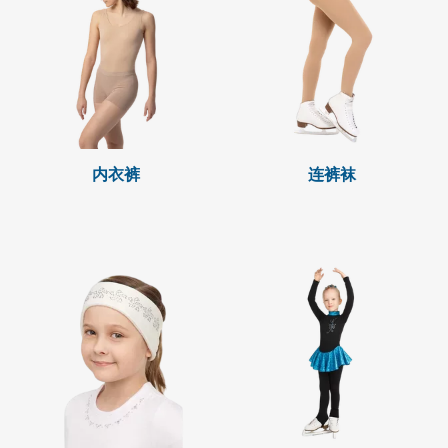
内衣裤
连裤袜