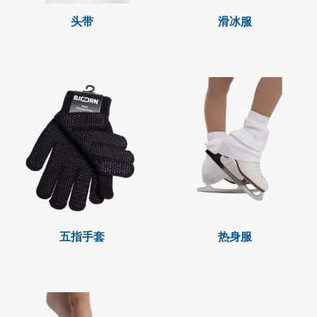
头带
滑冰服
五指手套
热身服