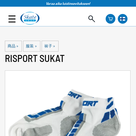
Varaa aika luistinsovitukseen!
商品
‪»
服装
‪»
袜子
‪»
RISPORT
SUKAT