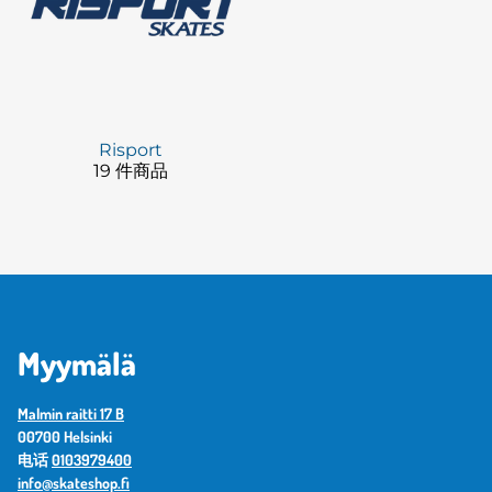
Risport
19 件商品
Myymälä
Malmin raitti 17 B
00700 Helsinki
电话
0103979400
info@skateshop.fi