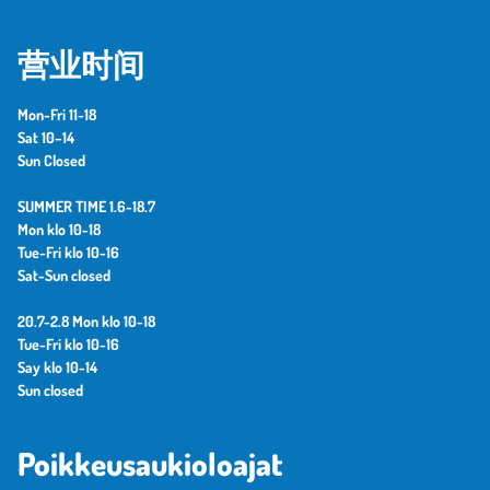
营业时间
Mon-Fri 11-18
Sat 10–14
Sun Closed
SUMMER TIME 1.6-18.7
Mon klo 10-18
Tue-Fri klo 10-16
Sat-Sun closed
20.7-2.8 Mon klo 10-18
Tue-Fri klo 10-16
Say klo 10-14
Sun closed
Poikkeusaukioloajat