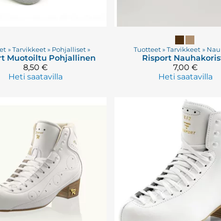
et
‪»
Tarvikkeet
‪»
Pohjalliset
‪»
Tuotteet
‪»
Tarvikkeet
‪»
Nau
rt
Muotoiltu Pohjallinen
Risport
Nauhakoris
8,50 €
7,00 €
Heti saatavilla
Heti saatavilla