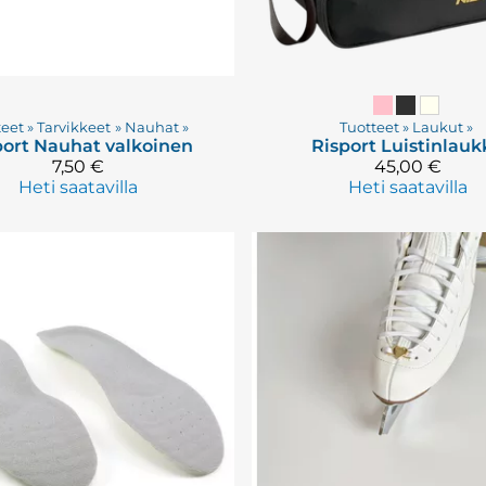
teet
‪»
Tarvikkeet
‪»
Nauhat
‪»
Tuotteet
‪»
Laukut
‪»
port
Nauhat valkoinen
Risport
Luistinlauk
7,50 €
45,00 €
Heti saatavilla
Heti saatavilla