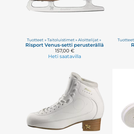
Tuotteet
‪»
Taitoluistimet
‪»
Aloittelijat
‪»
Tuottee
Risport
Venus-setti perusterällä
R
157,00 €
Heti saatavilla