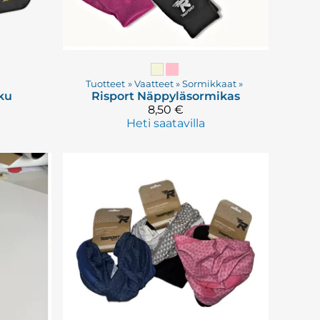
Tuotteet
‪»
Vaatteet
‪»
Sormikkaat
‪»
ku
Risport
Näppyläsormikas
8,50 €
Heti saatavilla