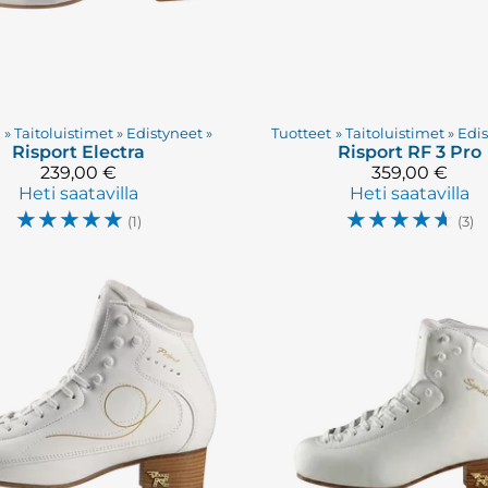
t
‪»
Taitoluistimet
‪»
Edistyneet
‪»
Tuotteet
‪»
Taitoluistimet
‪»
Edi
Risport
Electra
Risport
RF 3 Pro
239,00 €
359,00 €
Heti saatavilla
Heti saatavilla
☆
☆
☆
☆
☆
☆
☆
☆
☆
☆
(1)
(3)