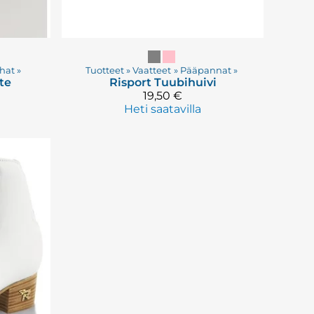
hat
‪»
Tuotteet
‪»
Vaatteet
‪»
Pääpannat
‪»
te
Risport
Tuubihuivi
19,50 €
Heti saatavilla