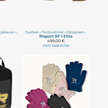
jäätanssi
‪»
Tuotteet
‪»
Taitoluistimet
‪»
Edistyneet
‪»
Risport
RF 1 Elite
499,00 €
Heti saatavilla