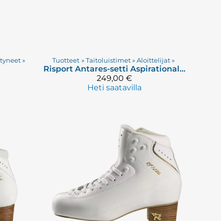
styneet
‪»
Tuotteet
‪»
Taitoluistimet
‪»
Aloittelijat
‪»
Risport
Antares-setti Aspirational- perusterällä
249,00 €
Heti saatavilla