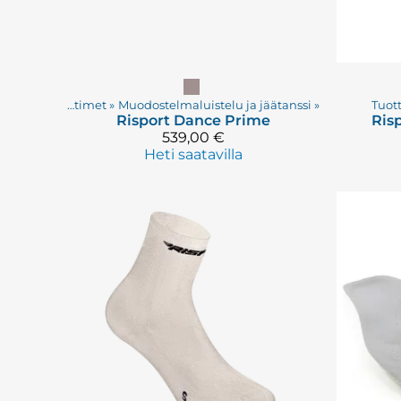
eet
‪»
Taitoluistimet
‪»
Muodostelmaluistelu ja jäätanssi
‪»
Tuot
Risport
Dance Prime
Ris
539,00 €
Heti saatavilla