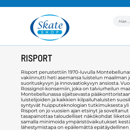
RISPORT
Risport perustettiin 1970-luvulla Montebellun
vakiinnutti heti asemansa luistelun maailman j
suorituskyvyn ja innovaatiokyvyn ansiosta. Vuo
Rossignol-konserniin, joka on talviurheilun ma
Montebellunassa sijaitsevasta pääkonttoristaa
luistelijoiden ja kaikkien kilpailuhaluisten su
syntyvät huipputeknologian tutkimuksesta yli 
Risport on jo vuosien ajan etsinyt ja soveltan
tasapainottaa taloudelliset näkökohdat liiketo
samalla minimoida ympäristövaikutukset kestä
lähestymistapa on epäilemättä epätäydellinen 