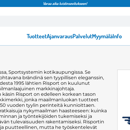
Varaa aika luistinsovitukseen!
Tuotteet
Ajanvaraus
Palvelut
Myymälä
Info
assa, Sportsystemin kotikaupungissa. Se
ohtavana brändinä sen tyypillisen eleganssin,
desta 1995 lähtien Risport on kuulunut
ailmanlaajuinen markkinajohtaja.
n käsin Risport on edelleen korkean tason
osikkimerkki, jonka maailmanluokan tuotteet
50 vuoden tyylin perinteitä kunnioittaen.
ut ratkaisuja nykymaailman haasteeseen: kuinka
iminnan ja työntekijöiden tukemiseksi ja
vän tulevaisuuden rakentamiseksi. Risportin
ja puutteellinen, mutta he työskentelevät