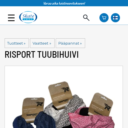
Varaa aika luistinsovitukseen!
Tuotteet
‪»
Vaatteet
‪»
Pääpannat
‪»
RISPORT
TUUBIHUIVI