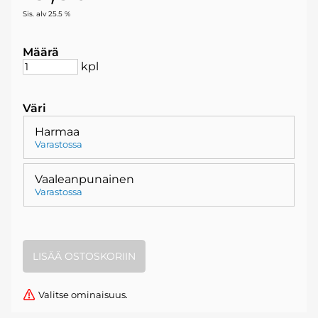
Sis. alv 25.5 %
Määrä
kpl
Väri
Harmaa
Varastossa
Vaaleanpunainen
Varastossa
Valitse ominaisuus.