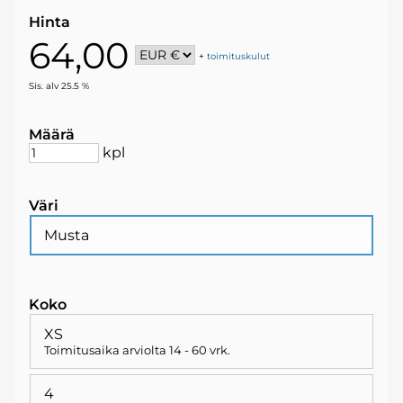
Hinta
64,00
+
toimituskulut
Sis. alv 25.5 %
Määrä
kpl
Väri
Musta
Koko
XS
Toimitusaika arviolta
14 - 60 vrk
.
4