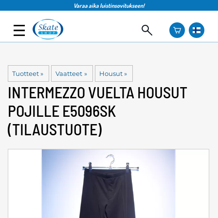
Varaa aika luistinsovitukseen!
Tuotteet
‪»
Vaatteet
‪»
Housut
‪»
INTERMEZZO
VUELTA HOUSUT
POJILLE E5096SK
(TILAUSTUOTE)