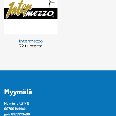
Intermezzo
72 tuotetta
Myymälä
Malmin raitti 17 B
00700 Helsinki
puh.
0103979400