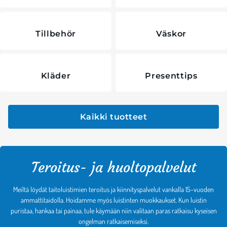
Tillbehör
Väskor
Kläder
Presenttips
Kaikki tuotteet
Teroitus- ja huoltopalvelut
Meiltä löydät taitoluistimien teroitus ja kiinnityspalvelut vankalla 15-vuoden
ammattitaidolla. Hoidamme myös luistinten muokkaukset. Kun luistin
puristaa, hankaa tai painaa, tule käymään niin valitaan paras ratkaisu kyseisen
ongelman ratkaisemiseksi.