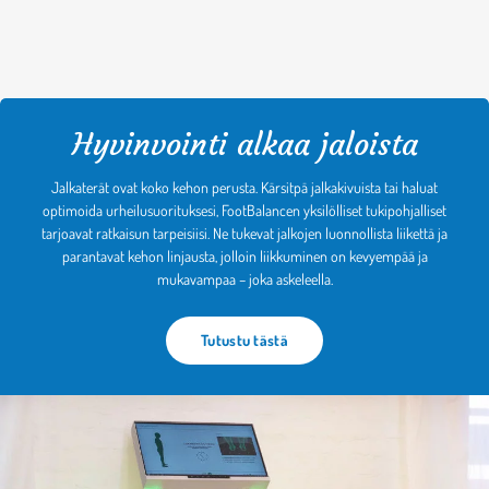
Hyvinvointi alkaa jaloista
Jalkaterät ovat koko kehon perusta. Kärsitpä jalkakivuista tai haluat
optimoida urheilusuorituksesi, FootBalancen yksilölliset tukipohjalliset
tarjoavat ratkaisun tarpeisiisi. Ne tukevat jalkojen luonnollista liikettä ja
parantavat kehon linjausta, jolloin liikkuminen on kevyempää ja
mukavampaa – joka askeleella.
Tutustu tästä