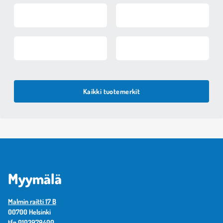
Kaikki tuotemerkit
Myymälä
Malmin raitti 17 B
00700 Helsinki
tfn
0103979400