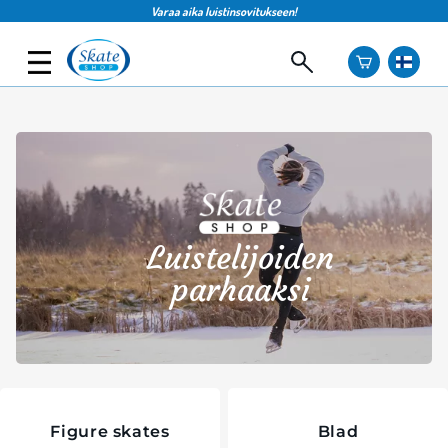
Varaa aika luistinsovitukseen!
Luistelijoiden
parhaaksi
Figure skates
Blad