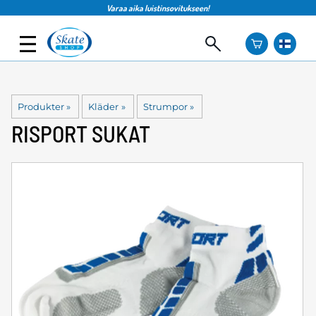
Varaa aika luistinsovitukseen!
Produkter
‪»
Kläder
‪»
Strumpor
‪»
RISPORT
SUKAT